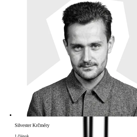
Silvester Krčméry
1 článok