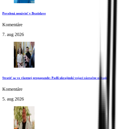
Povolená nenávisť v Bratislave
Komentáre
7. aug 2026
Stratiť sa vo vlastnej propagande: Padlí ukrajinskí vojaci zázračne ožívajú
Komentáre
5. aug 2026