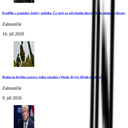
Konflikt s armádou, kšefty, politika. Čo stojí za odvolaním ukrajinského ministra obrany
Zahraničie
16. júl 2026
Rusku na bojisku zostáva jedna zásadná výhoda. Kyjev hľadá odpoveď
Zahraničie
9. júl 2026