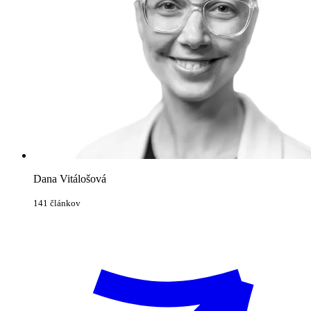
Dana Vitálošová
141 článkov