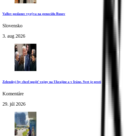
Vallov poslanec vyzýva na genocídu Rusov
Slovensko
3. aug 2026
Zelenskyj by chcel spojiť vojny na Ukrajine a v Iráne. Svet je proti
Komentáre
29. júl 2026