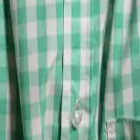
ý vpád do Ceuty