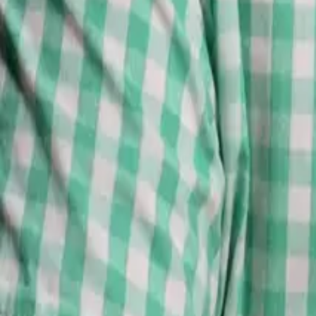
Zahraničie
1
Na sociálnych sieťach v Maroku vyzývajú na masov
Redakcia
Marker
Zahraničie
5
Ako bombardovanie skladov Wildberries mení vojnu