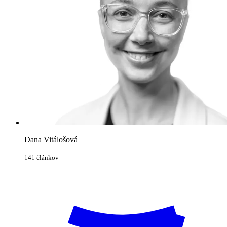
Dana Vitálošová
141 článkov