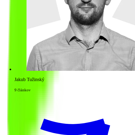
Jakub Tužinský
9 článkov