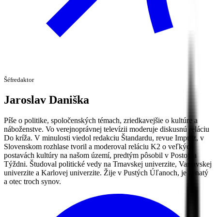
Šéfredaktor
Jaroslav
Daniška
Píše o politike, spoločenských témach, zriedkavejšie o kultúre a
náboženstve. Vo verejnoprávnej televízii moderuje diskusnú reláciu
Do kríža. V minulosti viedol redakciu Štandardu, revue Impulz, v
Slovenskom rozhlase tvoril a moderoval reláciu K2 o veľkých
postavách kultúry na našom území, predtým pôsobil v Postoji a
Týždni. Študoval politické vedy na Trnavskej univerzite, Varšavskej
univerzite a Karlovej univerzite. Žije v Pustých Úľanoch, je ženatý
a otec troch synov.