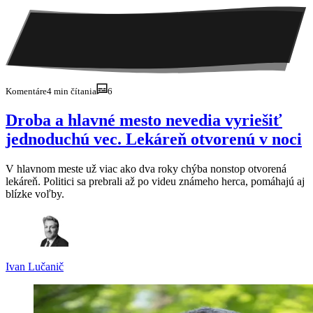
Komentáre
4 min čítania
6
Droba a hlavné mesto nevedia vyriešiť
jednoduchú vec. Lekáreň otvorenú v noci
V hlavnom meste už viac ako dva roky chýba nonstop otvorená
lekáreň. Politici sa prebrali až po videu známeho herca, pomáhajú aj
blízke voľby.
Ivan
Lučanič