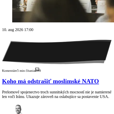
10. aug 2026 17:00
Komentáre
5 min čítania
9
Koho má odstrašiť moslimské NATO
Prelomové spojenectvo troch sunnitských mocností nie je namierené
len voči Iránu. Ukazuje zároveň na oslabujúce sa postavenie USA.