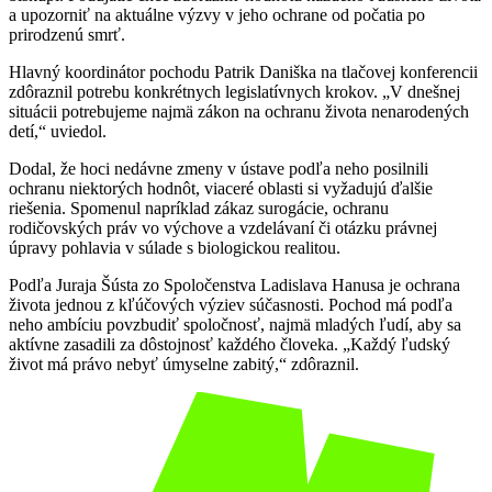
a upozorniť na aktuálne výzvy v jeho ochrane od počatia po
prirodzenú smrť.
Hlavný koordinátor pochodu Patrik Daniška na tlačovej konferencii
zdôraznil potrebu konkrétnych legislatívnych krokov. „V dnešnej
situácii potrebujeme najmä zákon na ochranu života nenarodených
detí,“ uviedol.
Dodal, že hoci nedávne zmeny v ústave podľa neho posilnili
ochranu niektorých hodnôt, viaceré oblasti si vyžadujú ďalšie
riešenia. Spomenul napríklad zákaz surogácie, ochranu
rodičovských práv vo výchove a vzdelávaní či otázku právnej
úpravy pohlavia v súlade s biologickou realitou.
Podľa Juraja Šústa zo Spoločenstva Ladislava Hanusa je ochrana
života jednou z kľúčových výziev súčasnosti. Pochod má podľa
neho ambíciu povzbudiť spoločnosť, najmä mladých ľudí, aby sa
aktívne zasadili za dôstojnosť každého človeka. „Každý ľudský
život má právo nebyť úmyselne zabitý,“ zdôraznil.