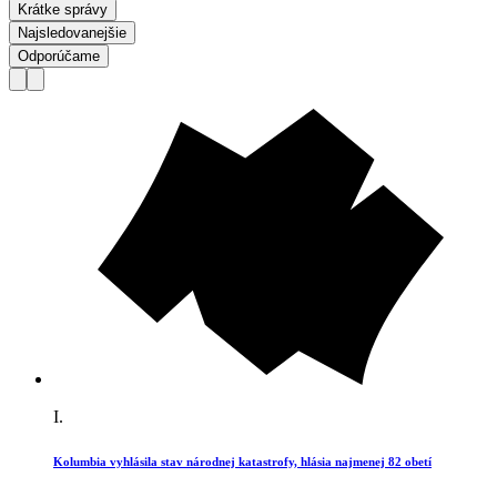
Krátke správy
Najsledovanejšie
Odporúčame
I.
Kolumbia vyhlásila stav národnej katastrofy, hlásia najmenej 82 obetí