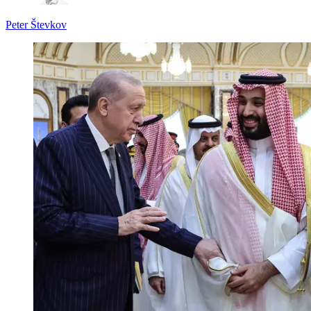
Peter
Števkov