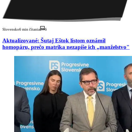
Slovensko
6 min čítania
6
Aktualizované: Šutaj Eštok listom oznámil
homopáru, prečo matrika nezapíše ich „manželstvo"