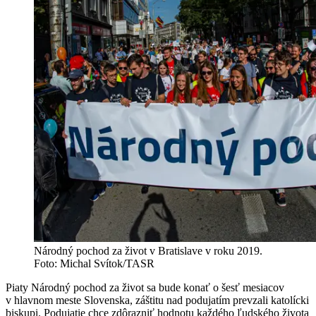
Národný pochod za život v Bratislave v roku 2019.
Foto: Michal Svítok/TASR
Piaty Národný pochod za život sa bude konať o šesť mesiacov
v hlavnom meste Slovenska, záštitu nad podujatím prevzali katolícki
biskupi. Podujatie chce zdôrazniť hodnotu každého ľudského života