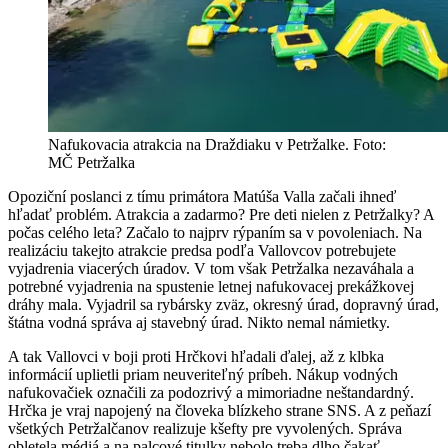
Nafukovacia atrakcia na Draždiaku v Petržalke. Foto:
MČ Petržalka
Opoziční poslanci z tímu primátora Matúša Valla začali ihneď
hľadať problém. Atrakcia a zadarmo? Pre deti nielen z Petržalky? A
počas celého leta? Začalo to najprv rýpaním sa v povoleniach. Na
realizáciu takejto atrakcie predsa podľa Vallovcov potrebujete
vyjadrenia viacerých úradov. V tom však Petržalka nezaváhala a
potrebné vyjadrenia na spustenie letnej nafukovacej prekážkovej
dráhy mala. Vyjadril sa rybársky zväz, okresný úrad, dopravný úrad,
štátna vodná správa aj stavebný úrad. Nikto nemal námietky.
A tak Vallovci v boji proti Hrčkovi hľadali ďalej, až z klbka
informácií uplietli priam neuveriteľný príbeh. Nákup vodných
nafukovačiek označili za podozrivý a mimoriadne neštandardný.
Hrčka je vraj napojený na človeka blízkeho strane SNS. A z peňazí
všetkých Petržalčanov realizuje kšefty pre vyvolených. Správa
obletela médiá a na palcové titulky nebolo treba dlho čakať.