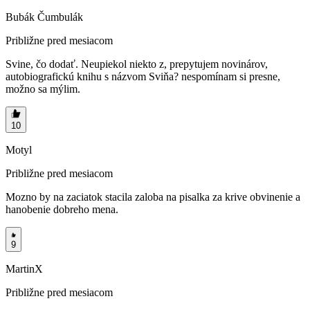
Bubák Čumbulák
Približne pred mesiacom
Svine, čo dodať. Neupiekol niekto z, prepytujem novinárov,
autobiografickú knihu s názvom Sviňa? nespomínam si presne,
možno sa mýlim.
10
Motyl
Približne pred mesiacom
Mozno by na zaciatok stacila zaloba na pisalka za krive obvinenie a
hanobenie dobreho mena.
9
MartinX
Približne pred mesiacom