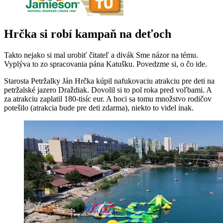
Hrčka si robí kampaň na deťoch
Takto nejako si mal urobiť čitateľ a divák Sme názor na tému.
Vyplýva to zo spracovania pána Katušku. Povedzme si, o čo ide.
Starosta Petržalky Ján Hrčka kúpil nafukovaciu atrakciu pre deti na
petržalské jazero Draždiak. Dovolil si to pol roka pred voľbami. A
za atrakciu zaplatil 180-tisíc eur. A hoci sa tomu množstvo rodičov
potešilo (atrakcia bude pre deti zdarma), niekto to videl inak.