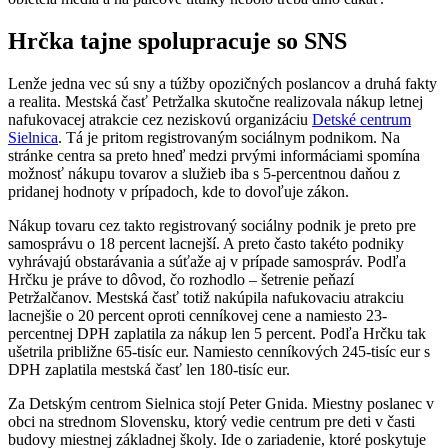
Hrčka tajne spolupracuje so SNS
Lenže jedna vec sú sny a túžby opozičných poslancov a druhá fakty
a realita. Mestská časť Petržalka skutočne realizovala nákup letnej
nafukovacej atrakcie cez neziskovú organizáciu
Detské centrum
Sielnica
. Tá je pritom registrovaným sociálnym podnikom. Na
stránke centra sa preto hneď medzi prvými informáciami spomína
možnosť nákupu tovarov a služieb iba s 5-percentnou daňou z
pridanej hodnoty v prípadoch, kde to dovoľuje zákon.
Nákup tovaru cez takto registrovaný sociálny podnik je preto pre
samosprávu o 18 percent lacnejší. A preto často takéto podniky
vyhrávajú obstarávania a súťaže aj v prípade samospráv. Podľa
Hrčku je práve to dôvod, čo rozhodlo – šetrenie peňazí
Petržalčanov. Mestská časť totiž nakúpila nafukovaciu atrakciu
lacnejšie o 20 percent oproti cenníkovej cene a namiesto 23-
percentnej DPH zaplatila za nákup len 5 percent. Podľa Hrčku tak
ušetrila približne 65-tisíc eur. Namiesto cenníkových 245-tisíc eur s
DPH zaplatila mestská časť len 180-tisíc eur.
Za Detským centrom Sielnica stojí Peter Gnida. Miestny poslanec v
obci na strednom Slovensku, ktorý vedie centrum pre deti v časti
budovy miestnej základnej školy. Ide o zariadenie, ktoré poskytuje