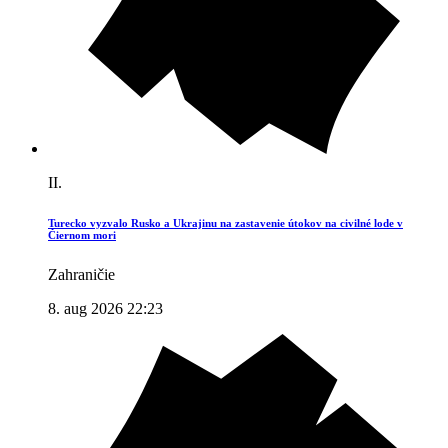
II.
Turecko vyzvalo Rusko a Ukrajinu na zastavenie útokov na civilné lode v
Čiernom mori
Zahraničie
8. aug 2026 22:23