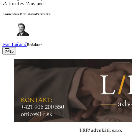
však mal zvláštny pocit.
Komentáre
Bratislava
Petržalka
Ivan
Lučanič
Redaktor
15