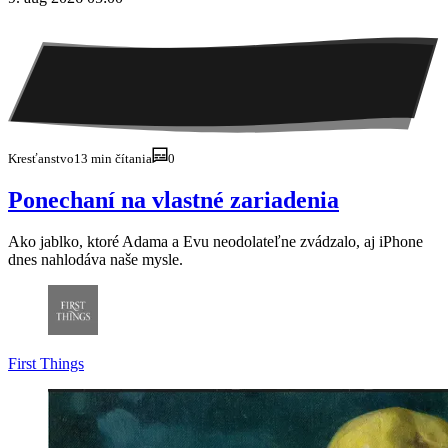
Kresťanstvo
13 min čítania
0
Ponechaní na vlastné zariadenia
Ako jablko, ktoré Adama a Evu neodolateľne zvádzalo, aj iPhone
dnes nahlodáva naše mysle.
First
Things