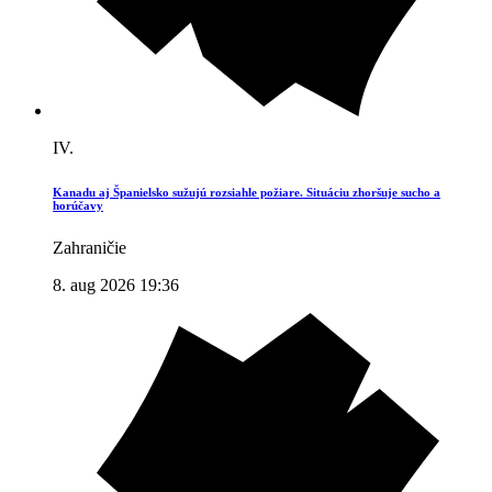
IV.
Kanadu aj Španielsko sužujú rozsiahle požiare. Situáciu zhoršuje sucho a
horúčavy
Zahraničie
8. aug 2026 19:36