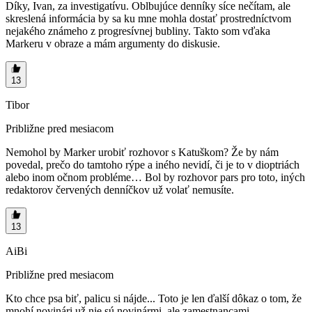
Díky, Ivan, za investigatívu. Oblbujúce denníky síce nečítam, ale
skreslená informácia by sa ku mne mohla dostať prostredníctvom
nejakého známeho z progresívnej bubliny. Takto som vďaka
Markeru v obraze a mám argumenty do diskusie.
13
Tibor
Približne pred mesiacom
Nemohol by Marker urobiť rozhovor s Katuškom? Že by nám
povedal, prečo do tamtoho rýpe a iného nevidí, či je to v dioptriách
alebo inom očnom probléme… Bol by rozhovor pars pro toto, iných
redaktorov červených denníčkov už volať nemusíte.
13
AiBi
Približne pred mesiacom
Kto chce psa biť, palicu si nájde... Toto je len ďalší dôkaz o tom, že
mnohí novinári už nie sú novinármi, ale zamestnancami