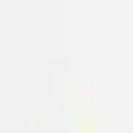
Prihláste sa
Registrácia
Prihlásenie
Email
Heslo
Zabudnuté heslo
Prihlásiť sa
Nemáte účet?
Zaregistrujte sa